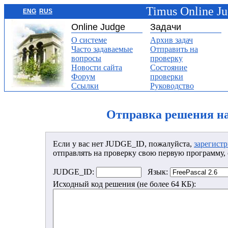
Timus Online J
ENG
RUS
Online Judge
Задачи
О системе
Архив задач
Часто задаваемые
Отправить на
вопросы
проверку
Новости сайта
Состояние
Форум
проверки
Ссылки
Руководство
Отправка решения на
Если у вас нет JUDGE_ID, пожалуйста,
зарегист
отправлять на проверку свою первую программу, 
JUDGE_ID:
Язык:
Исходный код решения (не более 64 КБ):