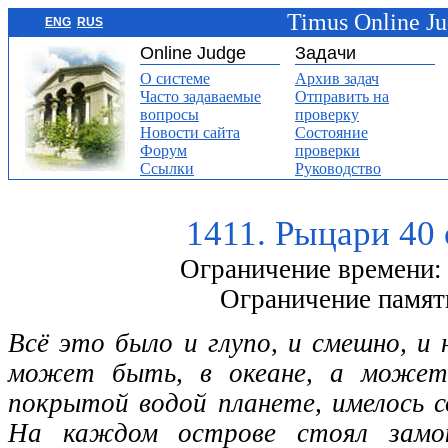
Timus Online J
ENG
RUS
Online Judge
Задачи
О системе
Архив задач
Часто задаваемые
Отправить на
вопросы
проверку
Новости сайта
Состояние
Форум
проверки
Ссылки
Руководство
1411. Рыцари 40
Ограничение времени: 
Ограничение памят
Всё это было и глупо, и смешно, и
может быть, в океане, а може
покрытой водой планете, имелось с
На каждом острове стоял замок