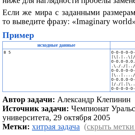
ниже для наглядности пробелы замен
Если же мира с заданными размерам
то выведите фразу: «Imaginary world»
Пример
исходные данные
O-O-O-O-O-
|\|.|..\|/
O-O.O-O.O.
.\././|../
O-O.O-O-O-
|\..|..../
O-O.O.O-O-
|/./|.|\..
Автор задачи:
Александр Клепинин
Источник задачи:
Чемпионат Уральс
университета, 29 октября 2005
Метки:
хитрая задача
(
скрыть метки