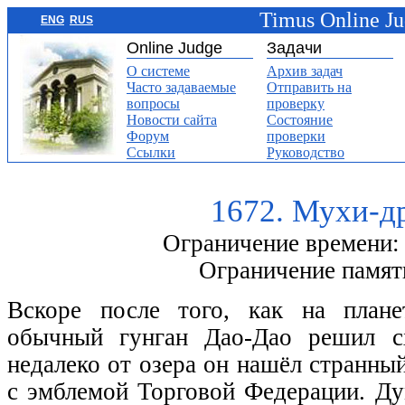
Timus Online J
ENG
RUS
Online Judge
Задачи
О системе
Архив задач
Часто задаваемые
Отправить на
вопросы
проверку
Новости сайта
Состояние
Форум
проверки
Ссылки
Руководство
1672. Мухи-д
Ограничение времени: 
Ограничение памят
Вскоре после того, как на плане
обычный гунган Дао-Дао решил сх
недалеко от озера он нашёл странны
с эмблемой Торговой Федерации. Ду