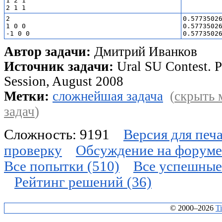
1 2 1

2

0.57735026
1 0 0

0.57735026
Автор задачи:
Дмитрий Иванков
Источник задачи:
Ural SU Contest. 
Session, August 2008
Метки:
сложнейшая задача
(
скрыть 
задач
)
Сложность: 9191
Версия для печ
проверку
Обсуждение на форуме 
Все попытки (510)
Все успешные
Рейтинг решений (36)
© 2000–2026
T