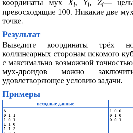
координаты мух
X
,
Y
,
Z
— целы
i
i
i
превосходящие 100. Никакие две му
точке.
Результат
Выведите координаты трёх нор
коллинеарных сторонам искомого куб
с максимально возможной точностью
мух-дроидов можно заключи
удовлетворяющее условию задачи.
Примеры
исходные данные
6

1 0 0

0 1 1

0 1 0

1 0 1

1 1 0

1 1 2
